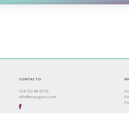
CONTACTO
MÁ
+34 722 86 00 55
Av
info@muxugoxo.com
Po
Po