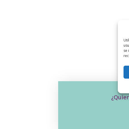
Uti
usu
se 
rec
¿Quier