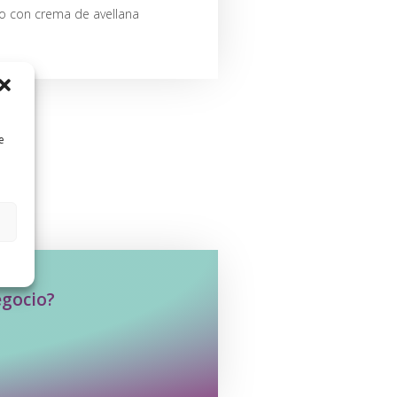
o con crema de avellana
e
egocio?