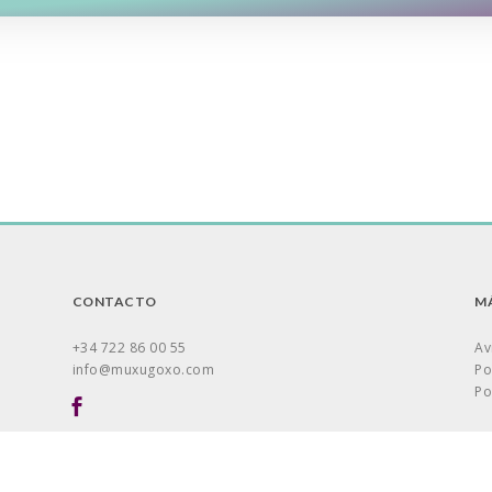
CONTACTO
MÁ
+34 722 86 00 55
Av
info@muxugoxo.com
Po
Po