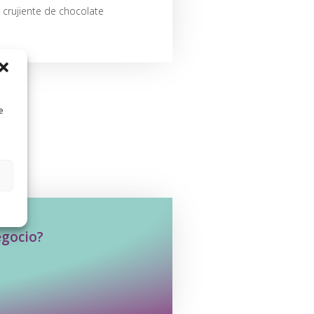
crujiente de chocolate
e
egocio?