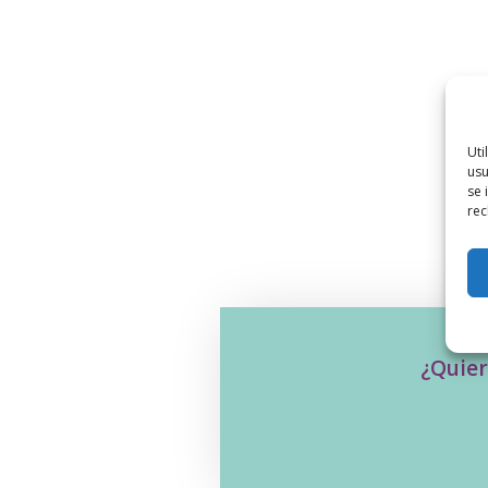
Uti
usu
se 
rec
¿Quier