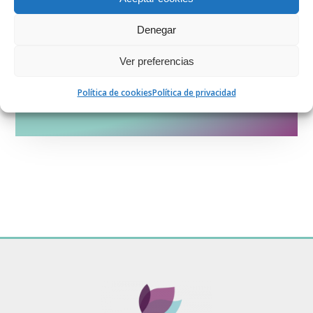
¿Quieres contar con los productos
Muxu Goxo en tu negocio?
Denegar
Ver preferencias
CONTACTA AHORA
Política de cookies
Política de privacidad